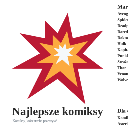
Przejdź do treści
Mar
Aveng
Spide
Deadp
Dared
Dokto
Hulk
Kapit
Punis
Straż
Thor
Veno
Wolve
Najlepsze komiksy
Dla 
Komik
Komiksy, które trzeba przeczytać
Asteri