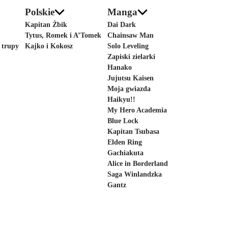
Polskie
Manga
Kapitan Żbik
Dai Dark
Tytus, Romek i A’Tomek
Chainsaw Man
 trupy
Kajko i Kokosz
Solo Leveling
Zapiski zielarki
Hanako
Jujutsu Kaisen
Moja gwiazda
Haikyu!!
My Hero Academia
Blue Lock
Kapitan Tsubasa
Elden Ring
Gachiakuta
Alice in Borderland
Saga Winlandzka
Gantz