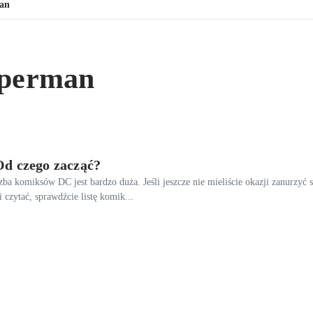
an
uperman
Od czego zacząć?
a komiksów DC jest bardzo duża. Jeśli jeszcze nie mieliście okazji zanurzyć 
i czytać, sprawdźcie listę komik...