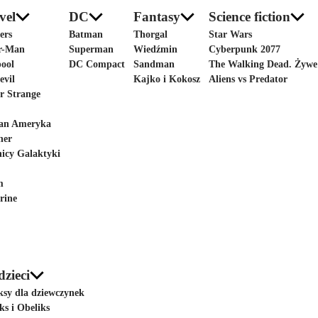
vel
DC
Fantasy
Science fiction
ers
Batman
Thorgal
Star Wars
r-Man
Superman
Wiedźmin
Cyberpunk 2077
ool
DC Compact
Sandman
The Walking Dead. Żywe
evil
Kajko i Kokosz
Aliens vs Predator
r Strange
an Ameryka
her
nicy Galaktyki
m
rine
dzieci
sy dla dziewczynek
ks i Obeliks