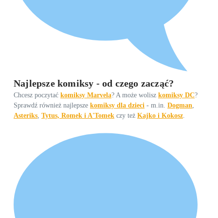
Najlepsze komiksy - od czego zacząć?
Chcesz poczytać
komiksy Marvela
? A może wolisz
komiksy DC
?
Sprawdź również najlepsze
komiksy dla dzieci
- m.in.
Dogman
,
Asteriks
,
Tytus, Romek i A'Tomek
czy też
Kajko i Kokosz
.